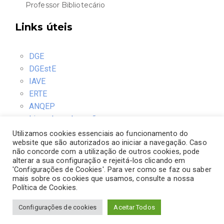
Professor Bibliotecário
Links úteis
DGE
DGEstE
IAVE
ERTE
ANQEP
Livro de reclamações
Utilizamos cookies essenciais ao funcionamento do
website que são autorizados ao iniciar a navegação. Caso
Contactos
não concorde com a utilização de outros cookies, pode
alterar a sua configuração e rejeitá-los clicando em
'Configurações de Cookies'. Para ver como se faz ou saber
Rua D. Ernesto Sena de Oliveira
mais sobre os cookies que usamos, consulte a nossa
3030-378 Coimbra
Política de Cookies.
Telefone: 239792770
Configurações de cookies
Aceitar Todos
Email: direcao@coimbrasul.pt