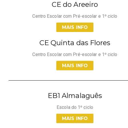
CE do Areeiro
Centro Escolar com Pré-escolar e 1º ciclo
MAIS INFO
CE Quinta das Flores
Centro Escolar com Pré-escolar e 1º ciclo
MAIS INFO
EB1 Almalaguês
Escola do 1º ciclo
MAIS INFO