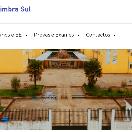
unos e EE
Provas e Exames
Contactos