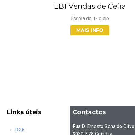
EB1 Vendas de Ceira
Escola do 1º ciclo
MAIS INFO
Links úteis
Contactos
Rua D. Ernesto Sena de Olive
DGE
3030-378 Coimbra