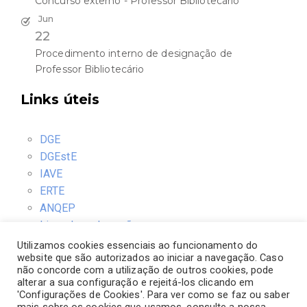
Concurso externo - Professor Bibliotecário
Jun
22
Procedimento interno de designação de
Professor Bibliotecário
Links úteis
DGE
DGEstE
IAVE
ERTE
ANQEP
Livro de reclamações
Utilizamos cookies essenciais ao funcionamento do
website que são autorizados ao iniciar a navegação. Caso
Contactos
não concorde com a utilização de outros cookies, pode
alterar a sua configuração e rejeitá-los clicando em
'Configurações de Cookies'. Para ver como se faz ou saber
Rua D. Ernesto Sena de Oliveira