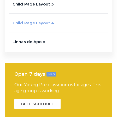
Child Page Layout 3
Child Page Layout 4
Linhas de Apoio
Open 7 days
INFO
Our Young Pre classroom is for ages. This
age group is working
BELL SCHEDULE