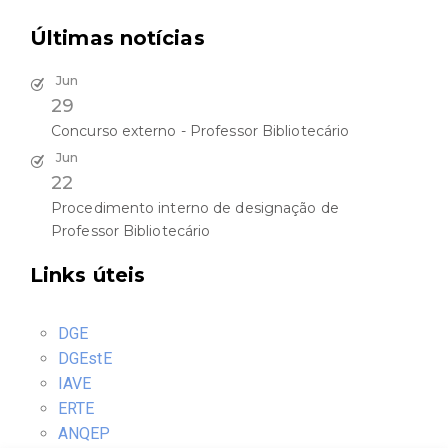
N
c
Últimas notícias
a
h
v
Jun
a
29
i
Concurso externo - Professor Bibliotecário
n
g
Jun
d
22
a
Procedimento interno de designação de
V
t
Professor Bibliotecário
i
i
Links úteis
e
o
w
n
DGE
DGEstE
s
IAVE
N
ERTE
ANQEP