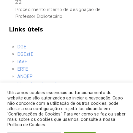
22
Procedimento interno de designação de
Professor Bibliotecário
Links úteis
DGE
DGEstE
IAVE
ERTE
ANQEP
Livro de reclamações
Utilizamos cookies essenciais ao funcionamento do
website que são autorizados ao iniciar a navegação. Caso
Contactos
não concorde com a utilização de outros cookies, pode
alterar a sua configuração e rejeitá-los clicando em
'Configurações de Cookies'. Para ver como se faz ou saber
Rua D. Ernesto Sena de Oliveira
mais sobre os cookies que usamos, consulte a nossa
3030-378 Coimbra
Política de Cookies.
Telefone: 239792770